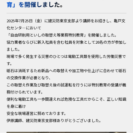
育」を開催しました。
2025年7月25日（金）に建災防東京支部より講師をお招きし、亀戸文
化センタ―において
「自由研削用といしの取替え等業務特別教育」を開催しました。
協力業者ならびに新入社員を含む社員を対象として26名の方が参加し
ました。
現場で多く発生する災害のひとつは電動工具類を使用した労働災害で
す。
砥石は消耗するため新品への取替えや加工物や仕上げに合わせて砥石
の交換作業が必要となり、
この取替え作業及び取替え後の試運転を行うには特別教育の受講が義
務付けられています。
便利な電動工具も一歩間違えれば危険な工具だからこそ、正しい知識
を身に着け
安全な現場運営に努めております。
伊原講師、建災防東京支部様ありがとうございました。