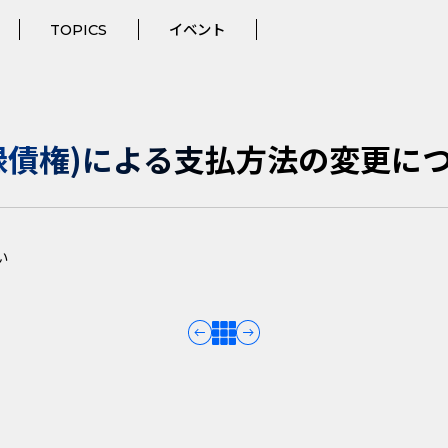
TOPICS
イベント
録債権)による支払方法の変更に
い