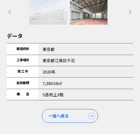
データ
都道府県
東京都
工事場所
東京都江東区千石
竣 工 年
2020年
延床面積
7,380.58㎡
構 造
S造地上3階
一覧へ戻る