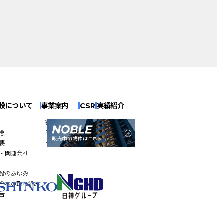
設について
事業案内
CSR
実績紹介
建築工事
念
不動産開発
要
土木工事
・関連会社
設のあゆみ
全への取り組み
告