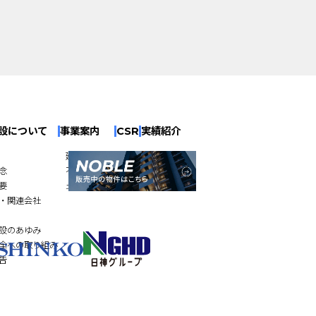
設について
事業案内
CSR
実績紹介
建築工事
念
不動産開発
要
土木工事
・関連会社
設のあゆみ
全への取り組み
告