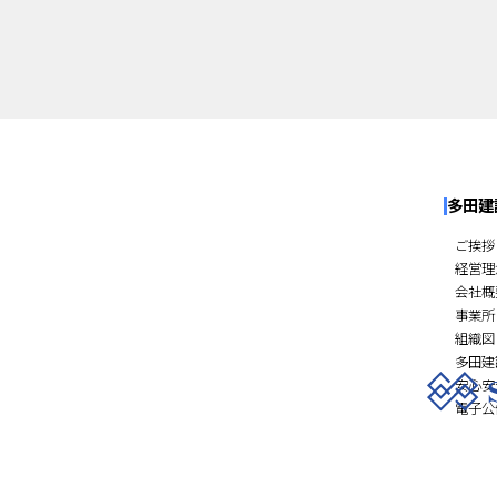
多田建
ご挨拶
経営理
会社概
事業所
組織図
多田建
安心安
電子公