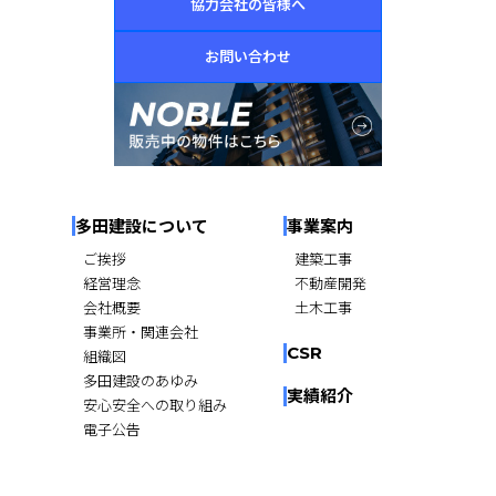
協力会社の皆様へ
お問い合わせ
多田建設について
事業案内
ご挨拶
建築工事
経営理念
不動産開発
会社概要
土木工事
事業所・関連会社
CSR
組織図
多田建設のあゆみ
実績紹介
安心安全への取り組み
電子公告