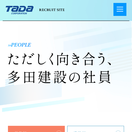
サポート体制
多田を知る
事業紹介
››PEOPLE
数字で見る多田建設
部署紹介
先輩社員インタビュー
多田建設のあゆみ
社内制度・福利厚生
NEWS
EVENTS
NEW GRADUATE
新卒採用