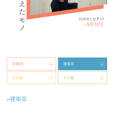
F.O
2025年入社
››MORE
営業部
建築部
土木部
その他
››建築部