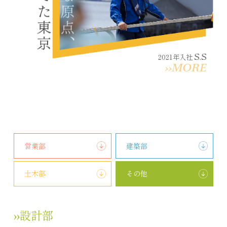
S.S
2021年入社
››MORE
営業部
建築部
土木部
その他
››設計部