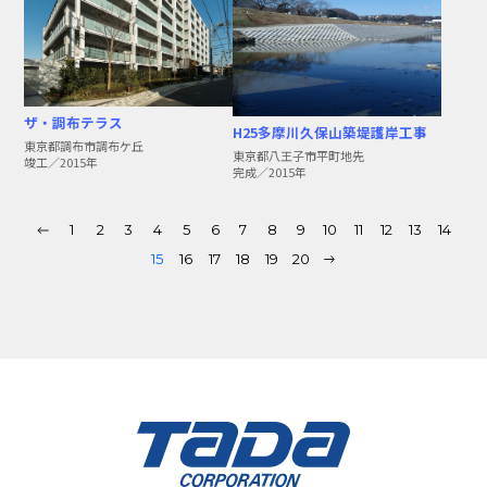
ザ・調布テラス
H25多摩川久保山築堤護岸工事
東京都調布市調布ケ丘
東京都八王子市平町地先
竣工／2015年
完成／2015年
1
2
3
4
5
6
7
8
9
10
11
12
13
14
15
16
17
18
19
20