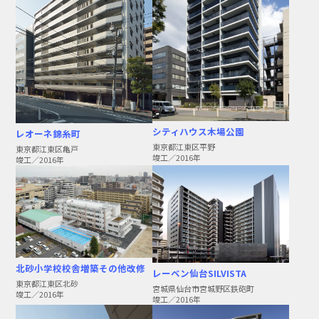
シティハウス木場公園
レオーネ錦糸町
東京都江東区平野
東京都江東区亀戸
竣工／2016年
竣工／2016年
北砂小学校校舎増築その他改修
レーベン仙台SILVISTA
東京都江東区北砂
宮城県仙台市宮城野区鉄砲町
竣工／2016年
竣工／2016年