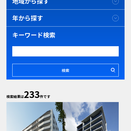
地域から探す
マンション・共同住宅
福祉施設
教育・文化施設
オフィス・事務所
その他
北海道・東北
関東
年から探す
近畿
中国・四国
九州・沖縄
土木
橋梁・道路
2024年
臨海・港湾・河川
2023年
キーワード検索
その他
2022年
2021年
〜2020年
〜2015年
〜2010年
検索
233
検索結果は
件です