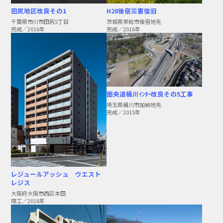
田尻地区改良その1
H28後宿災害復旧
千葉県市川市田尻5丁目
茨城県常総市後宿地先
完成／2016年
完成／2016年
圏央道桶川ｲﾝﾀｰ改良その5工事
埼玉県桶川市加納地先
完成／2015年
レジュールアッシュ ウエスト
レジス
大阪府大阪市西区本田
竣工／2016年