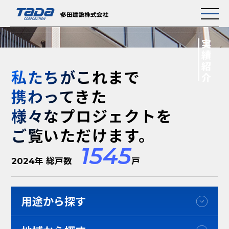
PROJECTS
実績紹介
私たちがこれまで
携わってきた
様々なプロジェクトを
ご覧いただけます。
1545
2024年 総戸数
戸
用途から探す
建築