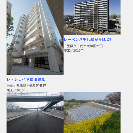
レーベン八千代緑が丘LUCE
千葉県八千代市大和田新田
竣工／2016年
レ・ジェイド横濱鶴見
神奈川県横浜市鶴見区佃野
竣工／2016年