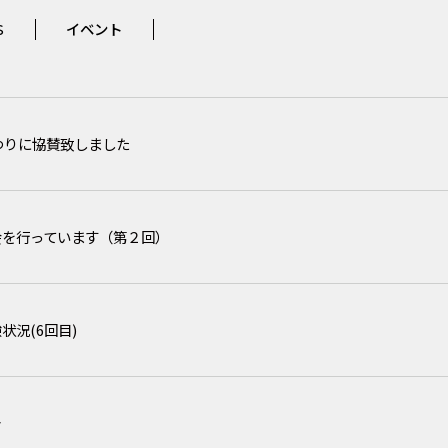
S
イベント
つりに協賛致しました
会を行っています（第２回）
状況(6回目)
告