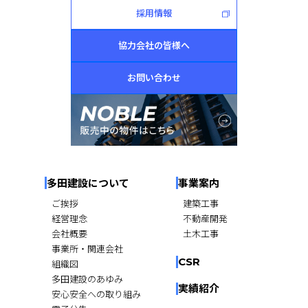
採用情報
協力会社の皆様へ
お問い合わせ
多田建設について
事業案内
ご挨拶
建築工事
経営理念
不動産開発
会社概要
土木工事
事業所・関連会社
CSR
組織図
多田建設のあゆみ
実績紹介
安心安全への取り組み