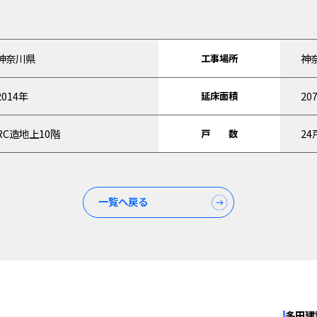
神奈川県
工事場所
神
2014年
延床面積
20
RC造地上10階
戸 数
24
一覧へ戻る
多田建