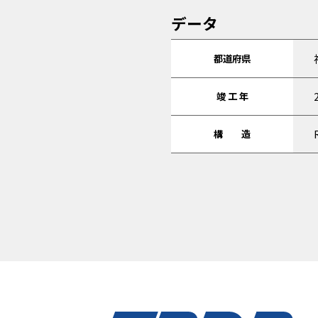
データ
都道府県
竣 工 年
構 造