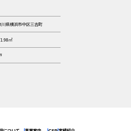
奈川県横浜市中区三吉町
71.98㎡
戸
設について
事業案内
CSR
実績紹介